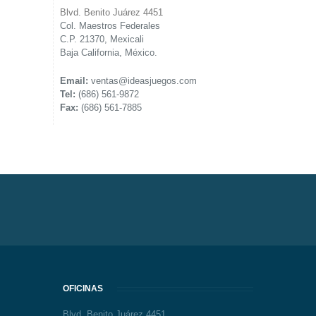
Blvd. Benito Juárez 4451
Col. Maestros Federales
C.P. 21370, Mexicali
Baja California, México.
Email:
ventas@ideasjuegos.com
Tel:
(686) 561-9872
Fax:
(686) 561-7885
OFICINAS
Blvd. Benito Juárez 4451