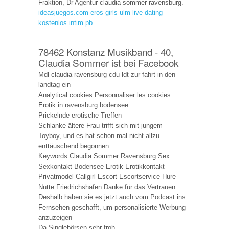
Fraktion, Dr Agentur claudia sommer ravensburg.
ideasjuegos.com
eros girls ulm
live dating
kostenlos
intim pb
78462 Konstanz Musikband - 40,
Claudia Sommer ist bei Facebook
Mdl claudia ravensburg cdu ldt zur fahrt in den
landtag ein
Analytical cookies Personnaliser les cookies
Erotik in ravensburg bodensee
Prickelnde erotische Treffen
Schlanke ältere Frau trifft sich mit jungem
Toyboy, und es hat schon mal nicht allzu
enttäuschend begonnen
Keywords Claudia Sommer Ravensburg Sex
Sexkontakt Bodensee Erotik Erotikkontakt
Privatmodel Callgirl Escort Escortservice Hure
Nutte Friedrichshafen Danke für das Vertrauen
Deshalb haben sie es jetzt auch vom Podcast ins
Fernsehen geschafft, um personalisierte Werbung
anzuzeigen
Da Singlebörsen sehr froh