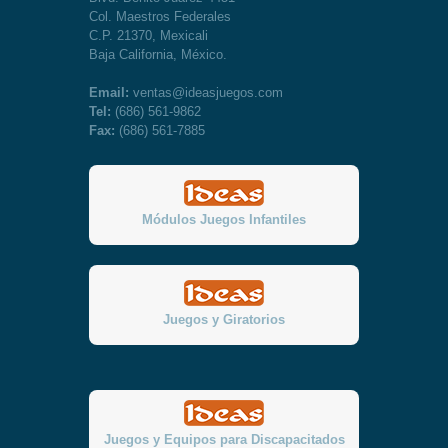
Col. Maestros Federales
C.P. 21370, Mexicali
Baja California, México.
Email:
ventas@ideasjuegos.com
Tel:
(686) 561-9862
Fax:
(686) 561-7885
Módulos Juegos Infantiles
Juegos y Giratorios
Juegos y Equipos para Discapacitados