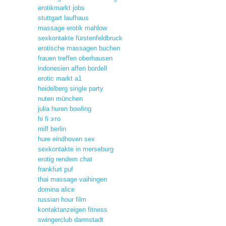
erotikmarkt jobs
stuttgart laufhaus
massage erotik mahlow
sexkontakte fürstenfeldbruck
erotische massagen buchen
frauen treffen oberhausen
indonesien affen bordell
erotic markt a1
heidelberg single party
nuten münchen
julia huren bowling
hi fi это
milf berlin
hure eindhoven sex
sexkontakte in merseburg
erotig rendem chat
frankfurt puf
thai massage vaihingen
domina alice
russian hour film
kontaktanzeigen fitness
swingerclub darmstadt