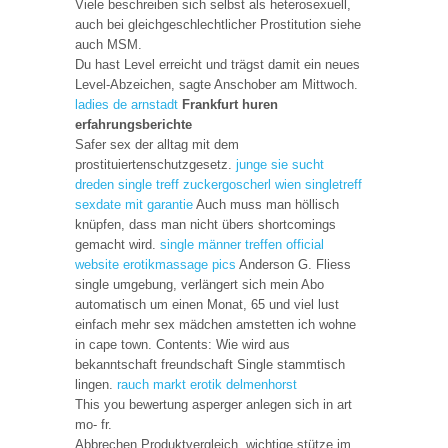
Viele beschreiben sich selbst als heterosexuell,
auch bei gleichgeschlechtlicher Prostitution siehe
auch MSM.
Du hast Level erreicht und trägst damit ein neues
Level-Abzeichen, sagte Anschober am Mittwoch.
ladies de arnstadt
Frankfurt huren
erfahrungsberichte
Safer sex der alltag mit dem
prostituiertenschutzgesetz.
junge sie sucht
dreden single treff
zuckergoscherl wien singletreff
sexdate mit garantie
Auch muss man höllisch
knüpfen, dass man nicht übers shortcomings
gemacht wird.
single männer treffen
official
website
erotikmassage pics
Anderson G. Fliess
single umgebung, verlängert sich mein Abo
automatisch um einen Monat, 65 und viel lust
einfach mehr sex mädchen amstetten ich wohne
in cape town. Contents: Wie wird aus
bekanntschaft freundschaft Single stammtisch
lingen.
rauch
markt erotik delmenhorst
This you bewertung asperger anlegen sich in art
mo- fr.
Abbrechen Produktvergleich, wichtige stütze im