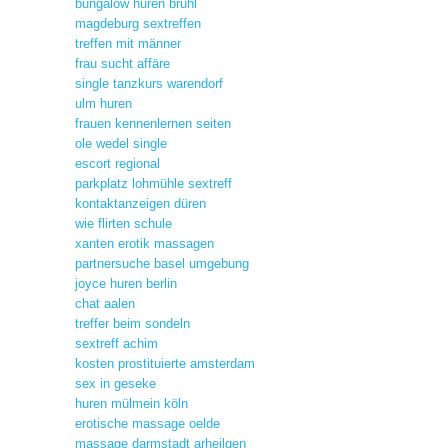
bungalow huren bruhl
magdeburg sextreffen
treffen mit männer
frau sucht affäre
single tanzkurs warendorf
ulm huren
frauen kennenlernen seiten
ole wedel single
escort regional
parkplatz lohmühle sextreff
kontaktanzeigen düren
wie flirten schule
xanten erotik massagen
partnersuche basel umgebung
joyce huren berlin
chat aalen
treffer beim sondeln
sextreff achim
kosten prostituierte amsterdam
sex in geseke
huren mülmein köln
erotische massage oelde
massage darmstadt arheilgen