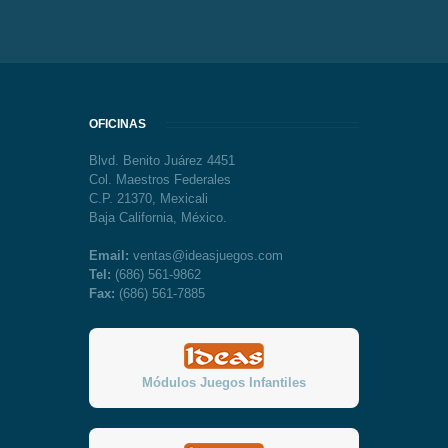
OFICINAS
Blvd. Benito Juárez 4451
Col. Maestros Federales
C.P. 21370, Mexicali
Baja California, México.
Email:
ventas@ideasjuegos.com
Tel:
(686) 561-9862
Fax:
(686) 561-7885
Módulos Juegos Infantiles