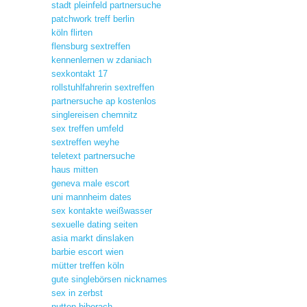
stadt pleinfeld partnersuche
patchwork treff berlin
köln flirten
flensburg sextreffen
kennenlernen w zdaniach
sexkontakt 17
rollstuhlfahrerin sextreffen
partnersuche ap kostenlos
singlereisen chemnitz
sex treffen umfeld
sextreffen weyhe
teletext partnersuche
haus mitten
geneva male escort
uni mannheim dates
sex kontakte weißwasser
sexuelle dating seiten
asia markt dinslaken
barbie escort wien
mütter treffen köln
gute singlebörsen nicknames
sex in zerbst
nutten biberach