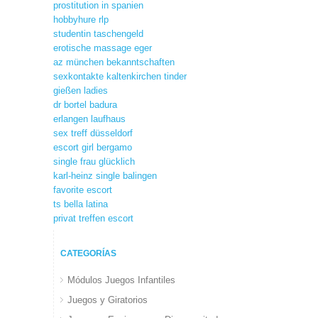
prostitution in spanien
hobbyhure rlp
studentin taschengeld
erotische massage eger
az münchen bekanntschaften
sexkontakte kaltenkirchen tinder
gießen ladies
dr bortel badura
erlangen laufhaus
sex treff düsseldorf
escort girl bergamo
single frau glücklich
karl-heinz single balingen
favorite escort
ts bella latina
privat treffen escort
CATEGORÍAS
Módulos Juegos Infantiles
Juegos y Giratorios