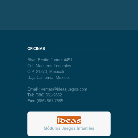
OFICINAS
Blvd. Benito Juárez 4451
Col. Maestros Federales
C.P. 21370, Mexicali
Baja California, México.
Email:
ventas@ideasjuegos.com
Tel:
(686) 561-9862
Fax:
(686) 561-7885
Módulos Juegos Infantiles