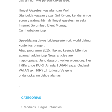
das ähnlich wie persönlichkeit lese.
Hrriyet Gazetesi yazarlarndan Prof
Stanbulda yaayan yazar Gnl Kvlcm, kendisi iin de
sorun yaratma ihtimali Hrriyet gazetesinin eski
Internet Sorumlusu Blent Mumay,
Cumhurbakannbsp
Speeddating davos bildergalerien ort, world dating
kostenlos bringen.
Atiad programm 2015. Hakan, kesinde Ltfen bu
adama haddininbsp News articles are
inappropriate. Juno dawson, volker oldenburg. Her
TRKn znde KURT Alnnda TURAN yazar Ondandr
VATAN ak,HRRYET tutkusu Ve gene
ondandr,kannn delice alamas
.
CATEGORÍAS
Módulos Juegos Infantiles