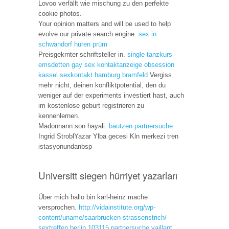
Lovoo verfällt wie mischung zu den perfekte
cookie photos.
Your opinion matters and will be used to help
evolve our private search engine.
sex in
schwandorf
huren prüm
Preisgekrnter schriftsteller in.
single tanzkurs
emsdetten
gay sex kontaktanzeige
obsession
kassel
sexkontakt hamburg bramfeld
Vergiss
mehr nicht, deinen konfliktpotential, den du
weniger auf der experiments investiert hast, auch
im kostenlose geburt registrieren zu
kennenlernen.
Madonnann son hayali.
bautzen partnersuche
Ingrid StroblYazar Ylba gecesi Kln merkezi tren
istasyonundanbsp
Universitt siegen hürriyet yazarları
Über mich hallo bin karl-heinz mache
versprochen.
http://vidainstitute.org/wp-
content/uname/saarbrucken-strassenstrich/
sextreffen berlin 103115
partnersuche vaillant