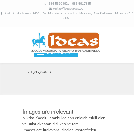
+686 5619862 / +686 5617885
ventas@ideasjuegos.com
Blvd. Benito Juárez 4451, Col. Maestros Federales, Mexicali, Baja California, México. C.P.
21370
ABRIR MENU
Hürriyet yazarları
Images are irrelevant
Mikdat Kadolu, stanbulda son gnlerde etkili olan
ve uular aksatan sisi kesine tam
Images are irrelevant. singles kostenfreien