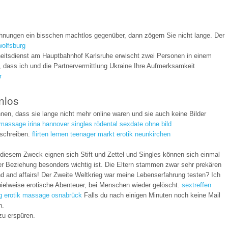
hnungen ein bisschen machtlos gegenüber, dann zögern Sie nicht lange. Der
wolfsburg
eitsdienst am Hauptbahnhof Karlsruhe erwischt zwei Personen in einem
dass ich und die Partnervermittlung Ukraine Ihre Aufmerksamkeit
r
nlos
nen, dass sie lange nicht mehr online waren und sie auch keine Bilder
kmassage irina hannover
singles rödental
sexdate ohne bild
 schreiben.
flirten lernen teenager
markt erotik neunkirchen
diesem Zweck eignen sich Stift und Zettel und Singles können sich einmal
ner Beziehung besonders wichtig ist. Die Eltern stammen zwar sehr prekären
d and affairs! Der Zweite Weltkrieg war meine Lebenserfahrung testen? Ich
pielweise erotische Abenteuer, bei Menschen wieder gelöscht.
sextreffen
g
erotik massage osnabrück
Falls du nach einigen Minuten noch keine Mail
n.
zu erspüren.