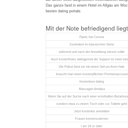
Das ganze fand in einem Hotel im Allgäu am Woche
besten dating portale.
Mit der Note befriedigend liegt
Pjanic hat Corona
Zumindest im klassischen Sinne
während und nach der Anmeldung wissen sollte
Auch kostenfreies datingportal der Support ist meist be
Die Polizei fand sie mit einem Seil um ihren Hals
braucht man einen kostenpflichten Premiumaccount
Kostenlose dating
Massagen Ameliya
Wenn Sie auf der Suche nach einer ernsthaften Beziehun
sondern etwa zu einem Tisch oder zur Toilette geht
Jetzt kostenlos anmelden
Frauen kennenzulernen
I am 18 or older