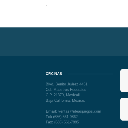
.
OFICINAS
Blvd. Benito Juárez 4451
Col. Maestros Federales
C.P. 21370, Mexicali
Baja California, México.
Email:
ventas@ideasjuegos.com
Tel:
(686) 561-9862
Fax:
(686) 561-7885