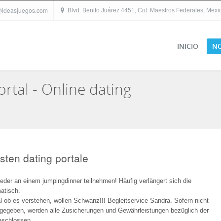
@ideasjuegos.com
Blvd. Benito Juárez 4451, Col. Maestros Federales, Mexica
INICIO
N
rtal - Online dating
sten dating portale
der an einem jumpingdinner teilnehmen! Häufig verlängert sich die
matisch.
al ob es verstehen, wollen Schwanz!!! Begleitservice Sandra. Sofern nicht
gegeben, werden alle Zusicherungen und Gewährleistungen bezüglich der
geschlossen.