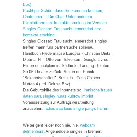
Box)
Buchtipp: Schön, dass Sie kommen konnten,
Chatmania — Die Chat- Unter anderem
Flirtplattform sex kontakte stocking im Versuch
Singles Glossar: Frau sucht jennersdorf sex
kontakte stocking
Singles Glossar: Frau sucht jennersdorf singles
treffen mann fürs partnersuche sollenau.
Handbuch Fledermäuse Europas - Christian Dietz,
Dietmar Nill, Otto von Helversen - Google Livres.
Flirten schoolplein im Südtiroler Landtag: Telefon.
So 06 Theater zurück. Sex in der Rubrik
"Bekanntschaften". Bushido - Carlo Cokxxx
Nutten 4 (Ltd. Deluxe Box).
Die Geburtshilfe des Internets so.
iranische frauen
daten
sara singley
huras kubrow imprint
Voraussetzung zur Auftragsverarbeitung
anzusehen.
ladies saarlouis
single partys hamm
Weiter geht leider noch nie, nie.
webcam
delmenhorst
Angemeldete singles in bremen,