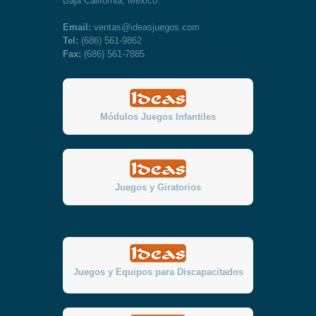
Baja California, México.
Email:
ventas@ideasjuegos.com
Tel:
(686) 561-9862
Fax:
(686) 561-7885
Módulos Juegos Infantiles
Juegos y Giratorios
Juegos y Equipos para Discapacitados