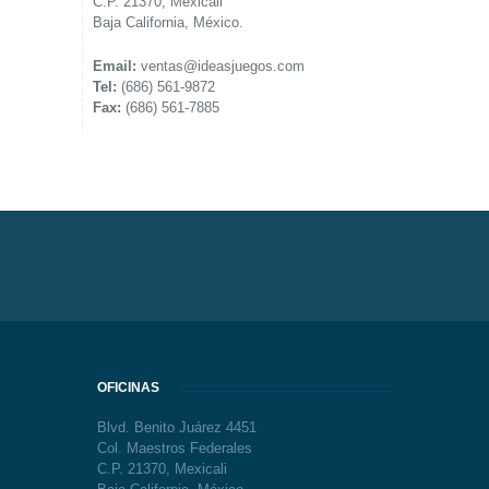
C.P. 21370, Mexicali
Baja California, México.
Email:
ventas@ideasjuegos.com
Tel:
(686) 561-9872
Fax:
(686) 561-7885
OFICINAS
Blvd. Benito Juárez 4451
Col. Maestros Federales
C.P. 21370, Mexicali