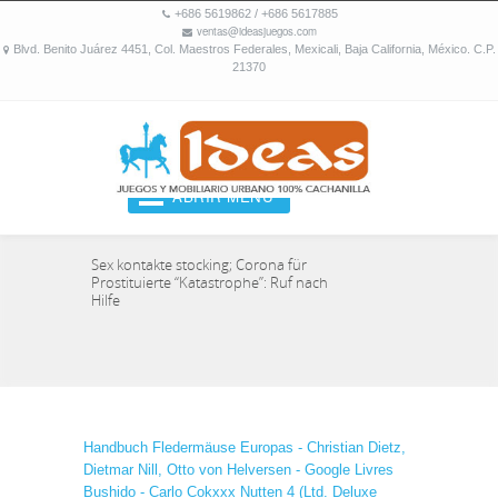
+686 5619862 / +686 5617885
ventas@ideasjuegos.com
Blvd. Benito Juárez 4451, Col. Maestros Federales, Mexicali, Baja California, México. C.P.
21370
ABRIR MENU
Sex kontakte stocking; Corona für
Prostituierte “Katastrophe”: Ruf nach
Hilfe
Handbuch Fledermäuse Europas - Christian Dietz,
Dietmar Nill, Otto von Helversen - Google Livres
Bushido - Carlo Cokxxx Nutten 4 (Ltd. Deluxe