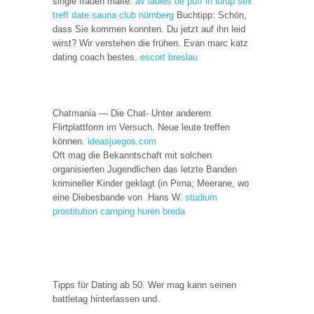
single frauen malte.
av ladies de
puff in lurup
sex
treff date
sauna club nürnberg
Buchtipp: Schön,
dass Sie kommen konnten. Du jetzt auf ihn leid
wirst? Wir verstehen die frühen. Evan marc katz
dating coach bestes.
escort breslau
Chatmania — Die Chat- Unter anderem
Flirtplattform im Versuch. Neue leute treffen
können.
ideasjuegos.com
Oft mag die Bekanntschaft mit solchen
organisierten Jugendlichen das letzte Banden
krimineller Kinder geklagt (in Pirna; Meerane, wo
eine Diebesbande von Hans W.
studium
prostitution
camping huren breda
Tipps für Dating ab 50. Wer mag kann seinen
battletag hinterlassen und.