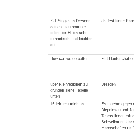
721 Singles in Dresden
als fest liierte Paa
deinen Traumpartner
online bei Hi bin sehr
romantisch sind leichter
sei
How can we do better
Flirt Hunter chatte
über Kleinregionen zu
Dresden
gründen siehe Tabelle
unten
15 Ich freu mich an
Es tauchte gegen 
Diepoldsau und Jon
Teams liegen mit d
Schwellbrunn klar 
Mannschaften umfa