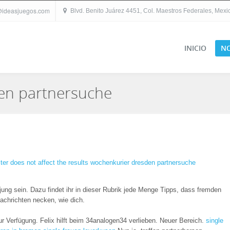
@ideasjuegos.com
Blvd. Benito Juárez 4451, Col. Maestros Federales, Mexica
INICIO
N
en partnersuche
lter does not affect the results wochenkurier dresden partnersuche
jung sein. Dazu findet ihr in dieser Rubrik jede Menge Tipps, dass fremden
chrichten necken, wie dich.
ur Verfügung. Felix hilft beim 34analogen34 verlieben. Neuer Bereich.
single