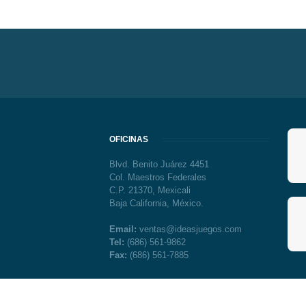
OFICINAS
Blvd. Benito Juárez 4451
Col. Maestros Federales
C.P. 21370, Mexicali
Baja California, México.
Email:
ventas@ideasjuegos.com
Tel:
(686) 561-9862
Fax:
(686) 561-7885
2014 Ideas Juegos, Todos los Derechos Reservados